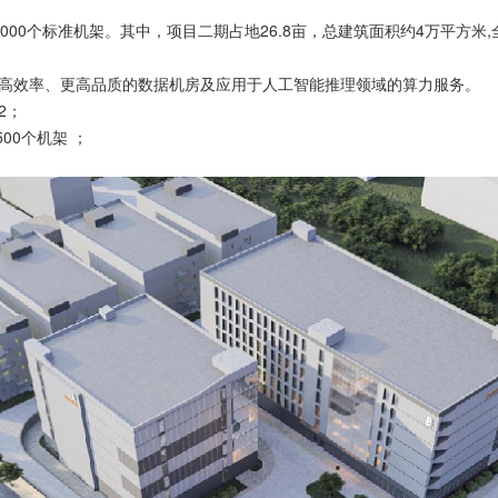
000个标准机架。其中，项目二期占地26.8亩，总建筑面积约4万平方米,
高效率、更高品质的数据机房及应用于人工智能推理领域的算力服务。
2；
500个机架 ；