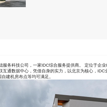
础服务科技公司，一家
IDC
综合服务提供商。
定位于企业
联互通
数据中心，凭借自身的实力，以北京为核心，
IDC
国自建机房布点等均可满足。