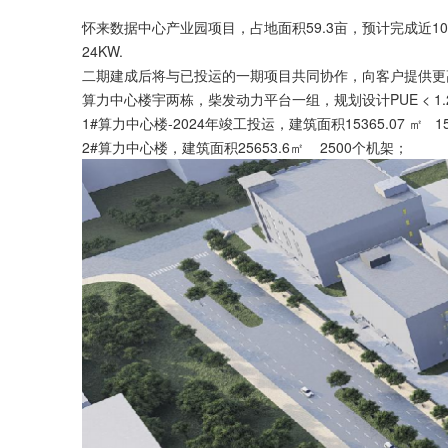
怀来数据中心产业园项目，占地面积59.3亩，预计完成近10
24KW.
二期建成后将与已投运的一期项目共同协作，向客户提供更
算力中心楼宇两栋，柴发动力平台一组，规划设计PUE < 1.
1#算力中心楼-2024年竣工投运，建筑面积15365.07 ㎡ 1
2#算力中心楼，建筑面积25653.6㎡ 2500个机架；