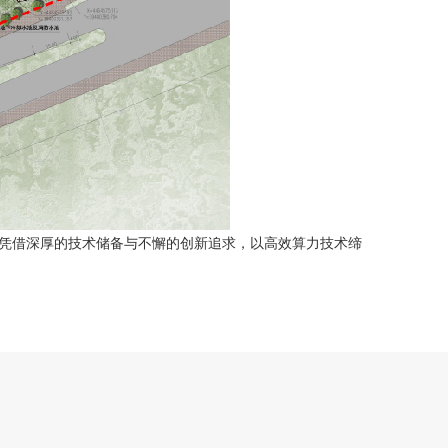
凭借深厚的技术储备与不懈的创新追求，以高效算力技术缔