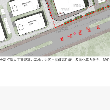
全新打造人工智能算力基地，为客户提供高性能、多元化算力服务。我们